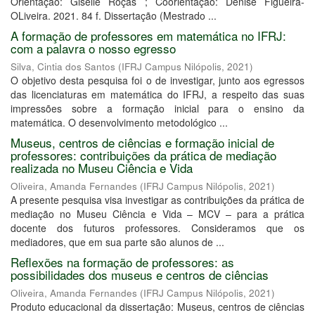
Orientação: Giselle Rôças ; Coorientação: Denise Figueira-
OLiveira. 2021. 84 f. Dissertação (Mestrado ...
A formação de professores em matemática no IFRJ:
com a palavra o nosso egresso
Silva, Cintia dos Santos
(
IFRJ Campus Nilópolis
,
2021
)
O objetivo desta pesquisa foi o de investigar, junto aos egressos
das licenciaturas em matemática do IFRJ, a respeito das suas
impressões sobre a formação inicial para o ensino da
matemática. O desenvolvimento metodológico ...
Museus, centros de ciências e formação inicial de
professores: contribuições da prática de mediação
realizada no Museu Ciência e Vida
Oliveira, Amanda Fernandes
(
IFRJ Campus Nilópolis
,
2021
)
A presente pesquisa visa investigar as contribuições da prática de
mediação no Museu Ciência e Vida – MCV – para a prática
docente dos futuros professores. Consideramos que os
mediadores, que em sua parte são alunos de ...
Reflexões na formação de professores: as
possibilidades dos museus e centros de ciências
Oliveira, Amanda Fernandes
(
IFRJ Campus Nilópolis
,
2021
)
Produto educacional da dissertação: Museus, centros de ciências