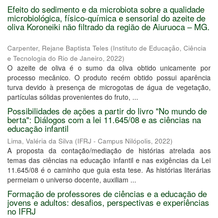
Efeito do sedimento e da microbiota sobre a qualidade
microbiológica, físico-química e sensorial do azeite de
oliva Koroneiki não filtrado da região de Aiuruoca – MG.
Carpenter, Rejane Baptista Teles
(
Instituto de Educação, Ciência
e Tecnologia do Rio de Janeiro
,
2022
)
O azeite de oliva é o sumo da oliva obtido unicamente por
processo mecânico. O produto recém obtido possui aparência
turva devido à presença de microgotas de água de vegetação,
partículas sólidas provenientes do fruto, ...
Possibilidades de ações a partir do livro "No mundo de
berta": Diálogos com a lei 11.645/08 e as ciências na
educação infantil
Lima, Valéria da Silva
(
IFRJ - Campus Nilópolis
,
2022
)
A proposta da contação/mediação de histórias atrelada aos
temas das ciências na educação infantil e nas exigências da Lei
11.645/08 é o caminho que guia esta tese. As histórias literárias
permeiam o universo docente, auxiliam ...
Formação de professores de ciências e a educação de
jovens e adultos: desafios, perspectivas e experiências
no IFRJ