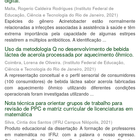
digital.
Malta, Rogerio Caldeira Rodrigues
(
Instituto Federal de
Educação, Ciência e Tecnologia do Rio de Janeiro
,
2021
)
Espécies do gênero Acinetobacter estão normalmente
relacionadas a infecções associadas à assistência à saúde e têm
extrema importância pela capacidade de algumas estirpes
resistirem a múltiplos antibióticos. A identificação ...
Uso da metodologia Q no desenvolvimento de bebida
láctea de acerola processada por aquecimento ôhmico.
Coimbra, Lorena de Oliveira.
(
Instituto Federal de Educação,
Ciência e Tecnologia do Rio de Janeiro
,
2021
)
A representação conceitual e o perfil sensorial de consumidores
(100 consumidores) de bebida láctea sabor acerola fabricadas
com aquecimento ôhmico utilizando diferentes condições
operacionais foram investigadas utilizando ...
Nota técnica para orientar grupos de trabalho para
revisão de PPC e matriz curricular de licenciaturas em
matemática
Silva, Cintia dos Santos
(
IFRJ Campus Nilópolis
,
2021
)
Produto educacional da dissertação A formação de professores
em matemática no IFRJ: com a palavra o nosso egresso.