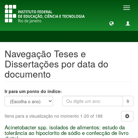
Toggl
navig
Navegação Teses e Dissertações por data do documento
Navegação Teses e
Dissertações por data do
documento
Ir para um ponto do índice:
Ir
Itens para a visualização no momento 1-20 of 188
Acinetobacter spp. isolados de alimentos: estudo da
tolerância ao hipoclorito de sódio e confecção de livro