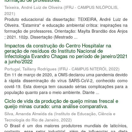
Teixeira, André Luiz de Oliveira
(
IFRJ - CAMPUS NILÓPOLIS
,
2021
)
Produto educacional da dissertação: TEIXEIRA, André Luiz de
Oliveira. "Estamira" e educação ambiental crítica: inspirações na
formação de professores. Orientação: Maylta Brandão dos Anjos
; 2021. 102p. Dissertação (Mestrado ...
Impactos da construção do Centro Hospitalar na
geração de resíduos do Instituto Nacional de
Infectologia Evandro Chagas no período de janeiro/2021
a junho/2022
Portugal, Taillany Rodrigues
(
IFRJ - CAMPUS NITERÓI
,
2022
)
Em 11 de março de 2020, a OMS declarou uma pandemia devido
à rápida disseminação do vírus SARS-CoV-2, conhecido como
covid-19. Esta doença tem causado sérias complicações para a
população quanto para o meio ambiente. Diante ...
Ciclo de vida da produção de queijo minas frescal e
queijo minas curado: uma análise comparativa.
Silva, Amanda Almeida da
(
Instituto de Educação, Ciência e
Tecnologia do Rio de Janeiro
,
2022
)
O Brasil é um dos maiores produtores mundiais de laticínios,
portanto, esse setor industrial, além de influenciar na dieta