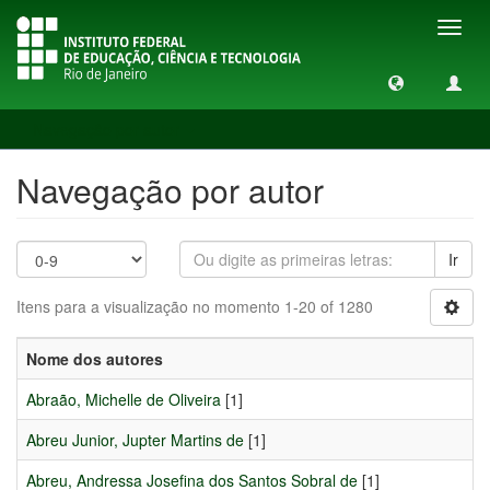
Toggl
navig
Navegação por autor
Navegação por autor
Ir
Itens para a visualização no momento 1-20 of 1280
Nome dos autores
Abraão, Michelle de Oliveira
[1]
Abreu Junior, Jupter Martins de
[1]
Abreu, Andressa Josefina dos Santos Sobral de
[1]