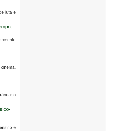
de luta e
tempo.
presente
 cinema.
orânea: o
sico-
 ensino e