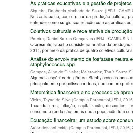
As práticas educativas e a gestão de projeto
Siqueira, Raphaela Machado de Souza
(
IFRJ - CAMP
Nesse trabalho, com o olhar da produção cultural, p
entender como surgiu sua relação com as práticas educ
Coletivos culturais e rede afetiva de produçã
Pereira, Daniel Barros Gonçalves
(
IFRJ - CAMPUS NI
O presente trabalho consiste na análise da produção 
2014, por meio da prática de quatro coletivos culturais:
Análise do envolvimento da fosfatase neutra 
staphylococcus spp.
Campos, Aline de Oliveira
;
Majerowicz, Thaís Souza Sil
Algumas espécies do gênero Staphylococcus possue
principalmente por polissacarídeos, que confere prote
Matemática financeira e no processo de apre
Vieira, Tayna da Silva
(
Campus Paracambi, IFRJ, 2016
Taxa de juros, inflação, capitalização, descontos,
consumo e renda são temas que a população tem conta
Educação financeira: um estudo sobre consu
Autor desconhecido
(
Campus Paracambi, IFRJ, 2016
,