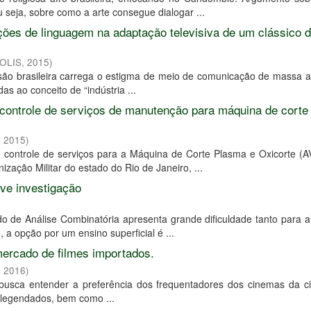
u seja, sobre como a arte consegue dialogar ...
ções de linguagem na adaptação televisiva de um clássico 
POLIS
,
2015
)
isão brasileira carrega o estigma de meio de comunicação de massa a
das ao conceito de “indústria ...
controle de serviços de manutenção para máquina de corte
,
2015
)
e controle de serviços para a Máquina de Corte Plasma e Oxicorte 
zação Militar do estado do Rio de Janeiro, ...
ve investigação
udo de Análise Combinatória apresenta grande dificuldade tanto para 
 a opção por um ensino superficial é ...
mercado de filmes importados.
,
2016
)
 busca entender a preferência dos frequentadores dos cinemas da c
a legendados, bem como ...