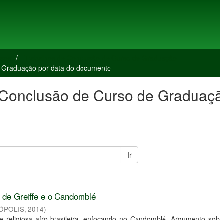
rsos
Trabalhos de Conclusão de Curso de Graduação
 Graduação por data do documento
 Conclusão de Curso de Graduaç
Ir
ho de Greiffe e o Candomblé
LÓPOLIS
,
2014
)
e religiosa afro-brasileira, enfocando no Candomblé. Argumento so