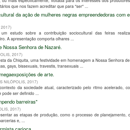
ou mais especificamente, voltada para os interesses dos produtore
ários que nos fazem acreditar que para ″ser″ ...
o cultural da ação de mulheres negras empreendedoras com 
,
2017
)
um estudo sobre a contribuição sociocultural das feiras realiz
o. A apresentação comporta olhares ...
o de Nossa Senhora de Nazaré.
POLIS
,
2017
)
Festa da Chiquita, uma festividade em homenagem a Nossa Senhora de
, gays, bissexuais, travestis, transexuais ...
m megaexposições de arte.
US NILÓPOLIS
,
2017
)
ntexto da sociedade atual, caracterizado pelo ritmo acelerado, co
 pode ser definido ...
mpendo barreiras"
OLIS
,
2017
)
resentar as etapas de produção, como o processo de planejamento, c
rcerias e, ...
rmista carioca.