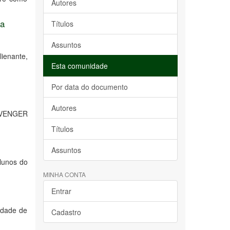
Autores
da
Títulos
Assuntos
lienante,
Esta comunidade
Por data do documento
Autores
(AVENGER
Títulos
Assuntos
alunos do
MINHA CONTA
Entrar
idade de
Cadastro