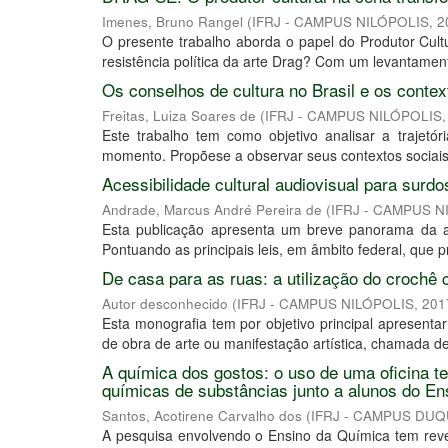
Imenes, Bruno Rangel
(
IFRJ - CAMPUS NILÓPOLIS
,
2
O presente trabalho aborda o papel do Produtor Cultu
resistência política da arte Drag? Com um levantament
Os conselhos de cultura no Brasil e os contex
Freitas, Luiza Soares de
(
IFRJ - CAMPUS NILÓPOLIS
Este trabalho tem como objetivo analisar a trajetó
momento. Propõe­se a observar seus contextos sociais
Acessibilidade cultural audiovisual para surd
Andrade, Marcus André Pereira de
(
IFRJ - CAMPUS N
Esta publicação apresenta um breve panorama da ace
Pontuando as principais leis, em âmbito federal, que 
De casa para as ruas: a utilização do crochê 
Autor desconhecido
(
IFRJ - CAMPUS NILÓPOLIS
,
201
Esta monografia tem por objetivo principal apresent
de obra de arte ou manifestação artística, chamada d
A química dos gostos: o uso de uma oficina te
químicas de substâncias junto a alunos do En
Santos, Acotirene Carvalho dos
(
IFRJ - CAMPUS DUQ
A pesquisa envolvendo o Ensino da Química tem revel