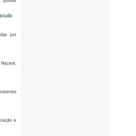
s. Somos
estudo
adas por
 Nazaré,
nstantes
riação e