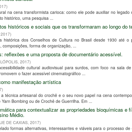
017
)
ral na cena transformista carioca: como ele pode auxiliar no legado 
o histórico, uma pesquisa ...
tos históricos e sociais que os transformaram ao longo do 
,
2017
)
ria histórica dos Conselhos de Cultura no Brasil desde 1930 até o 
, composições, forma de organização, ...
os: reflexões e uma proposta de documentário acessível.
ILÓPOLIS
,
2017
)
ssibilidade cultural audiovisual para surdos, com foco na sala de
promovem o fazer acessível cinematográfico ...
como manifestação artística
7
)
ar a técnica artesanal do crochê e o seu novo papel na cena contemp
e Yarn Bombing ou de Crochê de Guerrilha. Em ...
mática para contextualizar as propriedades bioquímicas e fí
sino Médio.
UE DE CAXIAS
,
2017
)
ado formas alternativas, interessantes e viáveis para o processo de