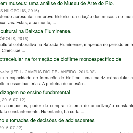
s em museus: uma análise do Museu de Arte do Rio.
US NILÓPOLIS
,
2016
)
retendo apresentar um breve histórico da criação dos museus no mun
ativas. Estas, atualmente, ...
o cultural na Baixada Fluminense.
LÓPOLIS
,
2016
)
cultural colaborativa na Baixada Fluminense, mapeada no período ent
 Cineclube ...
extracelular na formação de biofilme monoespecífico de
veira
(
IFRJ - CAMPUS RIO DE JANEIRO
,
2016-02
)
m a capacidade de formação de biofilme, uma matriz extracelular 
ção a essas bactérias. A proteína de adesão ...
ndizagem no ensino fundamental
,
2016-07-12
)
 juros compostos, poder de compra, sistema de amortização constant
to constantemente. No entanto, há certa ...
mo e tomadas de decisões de adolescentes
2016-07-22
)