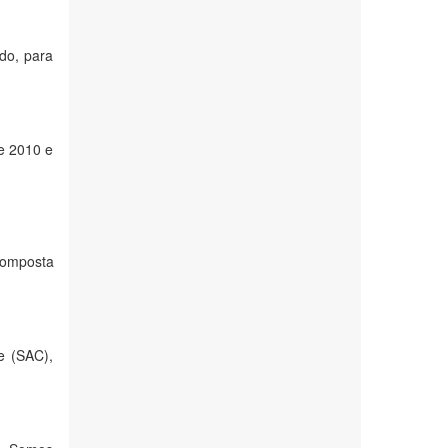
do, para
re 2010 e
composta
e (SAC),