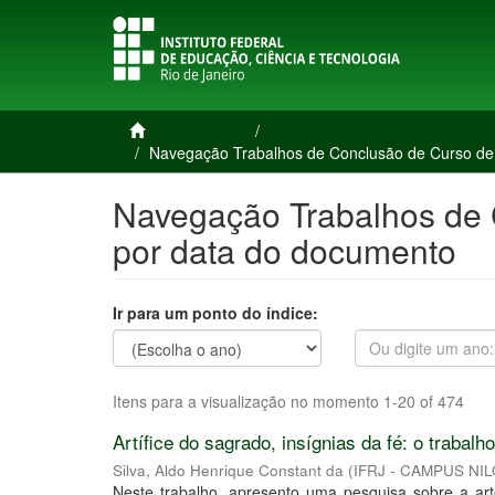
Página inicial
Trabalhos de Conclusão de Cu
Navegação Trabalhos de Conclusão de Curso de
Navegação Trabalhos de
por data do documento
Ir para um ponto do índice:
Itens para a visualização no momento 1-20 of 474
Artífice do sagrado, insígnias da fé: o trabal
Silva, Aldo Henrique Constant da
(
IFRJ - CAMPUS NI
Neste trabalho, apresento uma pesquisa sobre a art