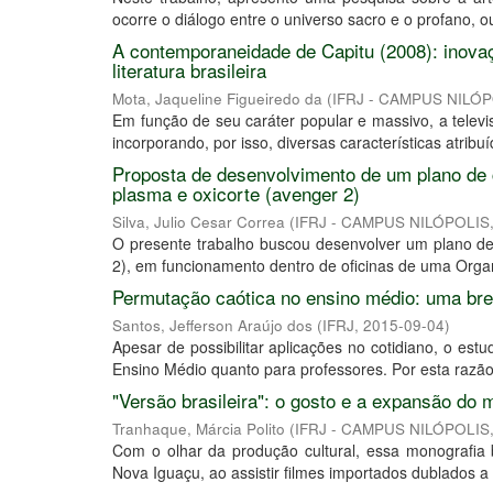
ocorre o diálogo entre o universo sacro e o profano, o
A contemporaneidade de Capitu (2008): inova
literatura brasileira
Mota, Jaqueline Figueiredo da
(
IFRJ - CAMPUS NILÓ
Em função de seu caráter popular e massivo, a telev
incorporando, por isso, diversas características atribuí
Proposta de desenvolvimento de um plano de 
plasma e oxicorte (avenger 2)
Silva, Julio Cesar Correa
(
IFRJ - CAMPUS NILÓPOLIS
O presente trabalho buscou desenvolver um plano d
2), em funcionamento dentro de oficinas de uma Organi
Permutação caótica no ensino médio: uma bre
Santos, Jefferson Araújo dos
(
IFRJ
,
2015-09-04
)
Apesar de possibilitar aplicações no cotidiano, o est
Ensino Médio quanto para professores. Por esta razão,
"Versão brasileira": o gosto e a expansão do 
Tranhaque, Márcia Polito
(
IFRJ - CAMPUS NILÓPOLIS
Com o olhar da produção cultural, essa monografia
Nova Iguaçu, ao assistir filmes importados dublados 