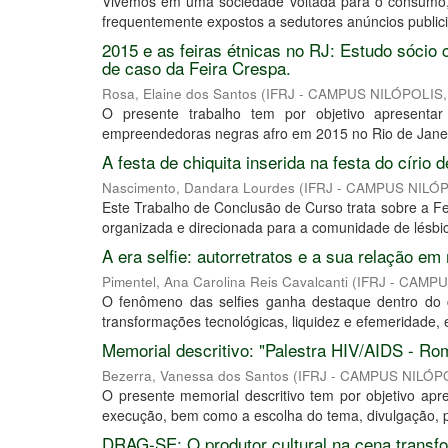
Vivemos em uma sociedade voltada para o consumo, 
frequentemente expostos a sedutores anúncios publicit
2015 e as feiras étnicas no RJ: Estudo sóci
de caso da Feira Crespa.
Rosa, Elaine dos Santos
(
IFRJ - CAMPUS NILÓPOLIS
O presente trabalho tem por objetivo apresentar 
empreendedoras negras afro em 2015 no Rio de Janeir
A festa de chiquita inserida na festa do círi
Nascimento, Dandara Lourdes
(
IFRJ - CAMPUS NILÓ
Este Trabalho de Conclusão de Curso trata sobre a 
organizada e direcionada para a comunidade de lésbicas
A era selfie: autorretratos e a sua relação e
Pimentel, Ana Carolina Reis Cavalcanti
(
IFRJ - CAMP
O fenômeno das selfies ganha destaque dentro do co
transformações tecnológicas, liquidez e efemeridade, e
Memorial descritivo: "Palestra HIV/AIDS - Ro
Bezerra, Vanessa dos Santos
(
IFRJ - CAMPUS NILÓP
O presente memorial descritivo tem por objetivo ap
execução, bem como a escolha do tema, divulgação, pa
DRAG-SE: O produtor cultural na cena transfo