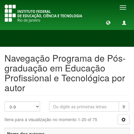
Toggl
navig
Navegação Programa de Pós-graduação em Educação
Profissional e Tecnológica por autor
Navegação Programa de Pós-
graduação em Educação
Profissional e Tecnológica por
autor
Ir
Itens para a visualização no momento 1-20 of 75
Nome dos autores