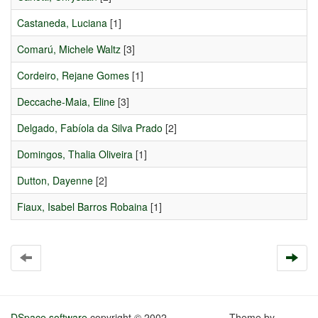
Castaneda, Luciana
[1]
Comarú, Michele Waltz
[3]
Cordeiro, Rejane Gomes
[1]
Deccache-Maia, Eline
[3]
Delgado, Fabíola da Silva Prado
[2]
Domingos, Thalia Oliveira
[1]
Dutton, Dayenne
[2]
Fiaux, Isabel Barros Robaina
[1]
DSpace software
copyright © 2002-
Theme by