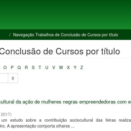
rsos
Navegação Trabalhos de Conclusão de Cursos por título
onclusão de Cursos por título
O
P
Q
R
S
T
U
V
W
X
Y
Z
Ir
o cultural da ação de mulheres negras empreendedoras com 
,
2017
)
um estudo sobre a contribuição sociocultural das feiras realiz
o. A apresentação comporta olhares ...