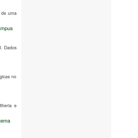
s de uma
Campus
l. Dados
ógicas no
theria e
stema