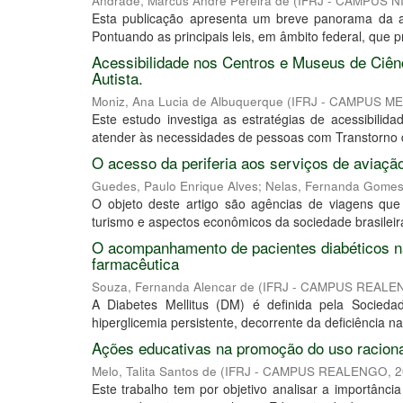
Andrade, Marcus André Pereira de
(
IFRJ - CAMPUS N
Esta publicação apresenta um breve panorama da ace
Pontuando as principais leis, em âmbito federal, que 
Acessibilidade nos Centros e Museus de Ciên
Autista.
Moniz, Ana Lucia de Albuquerque
(
IFRJ - CAMPUS M
Este estudo investiga as estratégias de acessibili
atender às necessidades de pessoas com Transtorno do 
O acesso da periferia aos serviços de aviaçã
Guedes, Paulo Enrique Alves
;
Nelas, Fernanda Gomes
O objeto deste artigo são agências de viagens que
turismo e aspectos econômicos da sociedade brasileira
O acompanhamento de pacientes diabéticos na
farmacêutica
Souza, Fernanda Alencar de
(
IFRJ - CAMPUS REAL
A Diabetes Mellitus (DM) é definida pela Socieda
hiperglicemia persistente, decorrente da deficiência n
Ações educativas na promoção do uso raciona
Melo, Talita Santos de
(
IFRJ - CAMPUS REALENGO
,
2
Este trabalho tem por objetivo analisar a importânc