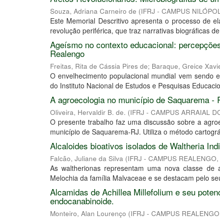
Souza, Adriana Carneiro de
(
IFRJ - CAMPUS NILÓPO
Este Memorial Descritivo apresenta o processo de el
revolução periférica, que traz narrativas biográficas de
Ageísmo no contexto educacional: percepções
Realengo
Freitas, Rita de Cássia Pires de
;
Baraque, Greice Xavi
O envelhecimento populacional mundial vem sendo e
do Instituto Nacional de Estudos e Pesquisas Educacio
A agroecologia no município de Saquarema - 
Oliveira, Hervaldir B. de.
(
IFRJ - CAMPUS ARRAIAL 
O presente trabalho faz uma discussão sobre a agroec
município de Saquarema-RJ. Utiliza o método cartográ
Alcaloides bioativos isolados de Waltheria In
Falcão, Juliane da Silva
(
IFRJ - CAMPUS REALENGO
As waltherionas representam uma nova classe de alc
Melochia da família Malvaceae e se destacam pelo seu 
Alcamidas de Achillea Millefolium e seu potenc
endocanabinoide.
Monteiro, Alan Lourenço
(
IFRJ - CAMPUS REALENGO