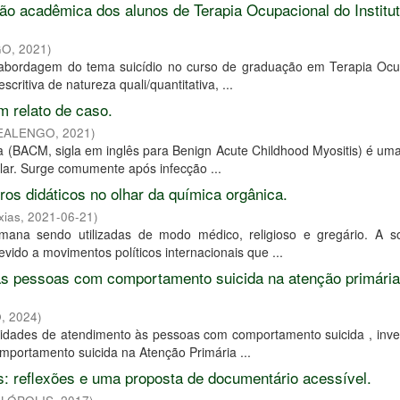
ão acadêmica dos alunos de Terapia Ocupacional do Institu
GO
,
2021
)
 a abordagem do tema suicídio no curso de graduação em Terapia Ocu
ritiva de natureza quali/quantitativa, ...
m relato de caso.
REALENGO
,
2021
)
 da (BACM, sigla em inglês para Benign Acute Childhood Myositis) é u
lar. Surge comumente após infecção ...
os didáticos no olhar da química orgânica.
xias
,
2021-06-21
)
ana sendo utilizadas de modo médico, religioso e gregário. A s
vido a movimentos políticos internacionais que ...
 às pessoas com comportamento suicida na atenção primári
O
,
2024
)
ilidades de atendimento às pessoas com comportamento suicida , inve
omportamento suicida na Atenção Primária ...
os: reflexões e uma proposta de documentário acessível.