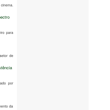
 cinema.
ectro
iro para
setor de
stência
zado por
mento da