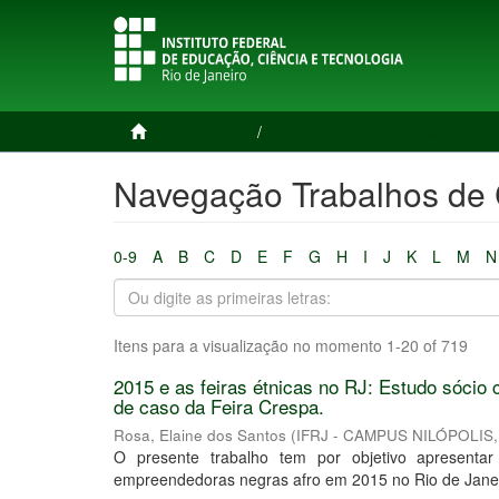
Página inicial
Trabalhos de Conclusão de Cu
Navegação Trabalhos de C
0-9
A
B
C
D
E
F
G
H
I
J
K
L
M
N
Itens para a visualização no momento 1-20 of 719
2015 e as feiras étnicas no RJ: Estudo sóci
de caso da Feira Crespa.
Rosa, Elaine dos Santos
(
IFRJ - CAMPUS NILÓPOLIS
O presente trabalho tem por objetivo apresentar 
empreendedoras negras afro em 2015 no Rio de Janeir