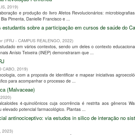
LIS
,
2019
)
aboração e produção do livro Afetos Revolucionários: microbiografia
 Bia Pimenta, Danielle Francisco e ...
 estudantis sobre a participação em cursos de saúde do 
er
(
IFRJ - CAMPUS REALENGO
,
2022
)
studado em vários contextos, sendo um deles o contexto educaciona
nais Anísio Teixeira (INEP) demonstraram que ...
RJ
DO CABO
,
2019
)
ologia, com a proposta de identificar e mapear iniciativas agroecol
fico para acompanhar o processo de ...
dica (Malvaceae)
,
2020
)
aloides 4-quinolônicos cuja ocorrência é restrita aos gêneros Wal
elevado potencial farmacológico. Plantas ...
ial antinociceptivo: via estudos in silico de interação no si
,
2023
)