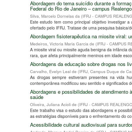
Abordagem do tema suicídio durante a formaç
Federal do Rio de Janeiro – campus Realengo
Silva, Marcelo Dornelas da
(
IFRJ - CAMPUS REALEN
Este estudo tem como principal objetivo investigar
ofertado pelo IFRJ. Tratase de uma pesquisa básica/desc
Abordagem fisioterapêutica na miosite viral: u
Medeiros, Victoria Maria Garcia de
(
IFRJ - CAMPUS 
A miosite viral ou miosite aguda benigna da infância
rara, que afeta principalmente meninos em idade esco
Abordagens da educação sobre drogas nos livr
Carvalho, Evelyn Leal de
(
IFRJ, Campus Duque de Ca
As drogas sempre estiveram presentes na vida hum
contemporânea modificou seu sentido e significados de
Abordagens e possibilidades de atendimento
saúde
Oliveira, Juliana Acioli de
(
IFRJ - CAMPUS REALENG
Este trabalho visa o estudo das abordagens e possib
as estratégias disponíveis para o enfrentamento do c
Acessibilidade cultural audiovisual para surd