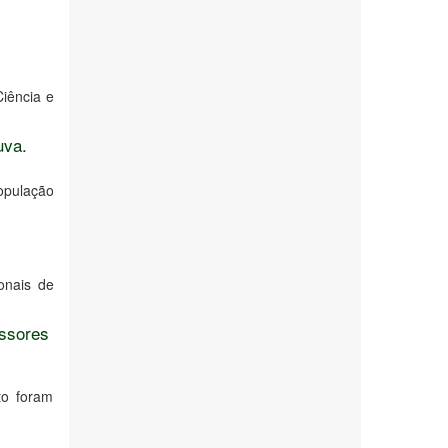
Ciência e
uva.
opulação
onais de
essores
to foram