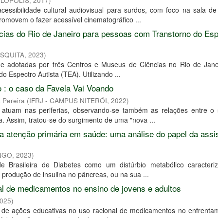
ILÓPOLIS
,
2017
)
ssibilidade cultural audiovisual para surdos, com foco na sala de
promovem o fazer acessível cinematográfico ...
cias do Rio de Janeiro para pessoas com Transtorno do Esp
ESQUITA
,
2023
)
dade adotadas por três Centros e Museus de Ciências no Rio de Jane
Espectro Autista (TEA). Utilizando ...
o : o caso da Favela Vai Voando
 Pereira
(
IFRJ - CAMPUS NITERÓI
,
2022
)
 atuam nas periferias, observando-se também as relações entre o 
. Assim, tratou-se do surgimento de uma "nova ...
 atenção primária em saúde: uma análise do papel da assi
ENGO
,
2023
)
de Brasileira de Diabetes como um distúrbio metabólico caracteri
a produção de insulina no pâncreas, ou na sua ...
l de medicamentos no ensino de jovens e adultos
025
)
ia de ações educativas no uso racional de medicamentos no enfrenta