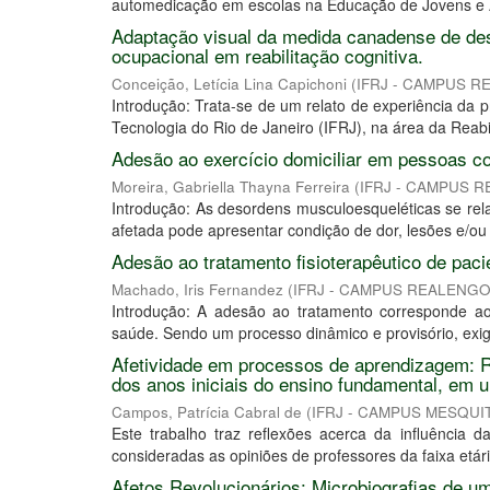
automedicação em escolas na Educação de Jovens e A
Adaptação visual da medida canadense de de
ocupacional em reabilitação cognitiva.
Conceição, Letícia Lina Capichoni
(
IFRJ - CAMPUS 
Introdução: Trata-se de um relato de experiência da p
Tecnologia do Rio de Janeiro (IFRJ), na área da Reabil
Adesão ao exercício domiciliar em pessoas 
Moreira, Gabriella Thayna Ferreira
(
IFRJ - CAMPUS 
Introdução: As desordens musculoesqueléticas se rel
afetada pode apresentar condição de dor, lesões e/o
Adesão ao tratamento fisioterapêutico de pac
Machado, Iris Fernandez
(
IFRJ - CAMPUS REALENG
Introdução: A adesão ao tratamento corresponde a
saúde. Sendo um processo dinâmico e provisório, exi
Afetividade em processos de aprendizagem: R
dos anos iniciais do ensino fundamental, em 
Campos, Patrícia Cabral de
(
IFRJ - CAMPUS MESQUI
Este trabalho traz reflexões acerca da influência d
consideradas as opiniões de professores da faixa etári
Afetos Revolucionários: Microbiografias de u