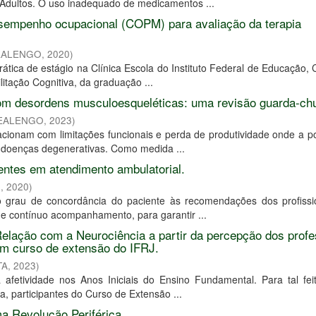
dultos. O uso inadequado de medicamentos ...
sempenho ocupacional (COPM) para avaliação da terapia
REALENGO
,
2020
)
rática de estágio na Clínica Escola do Instituto Federal de Educação, 
itação Cognitiva, da graduação ...
com desordens musculoesqueléticas: uma revisão guarda-ch
REALENGO
,
2023
)
acionam com limitações funcionais e perda de produtividade onde a p
u doenças degenerativas. Como medida ...
ientes em atendimento ambulatorial.
O
,
2020
)
o grau de concordância do paciente às recomendações dos profissi
ge contínuo acompanhamento, para garantir ...
elação com a Neurociência a partir da percepção dos prof
um curso de extensão do IFRJ.
TA
,
2023
)
a afetividade nos Anos Iniciais do Ensino Fundamental. Para tal fei
a, participantes do Curso de Extensão ...
ma Revolução Periférica