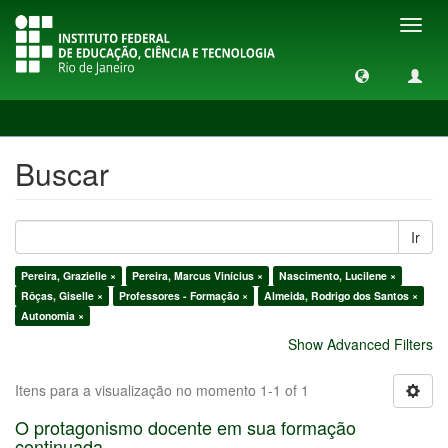
Toggl
navig
Buscar
Buscar
Ir
Pereira, Grazielle ×
Pereira, Marcus Vinícius ×
Nascimento, Lucilene ×
Rôças, Giselle ×
Professores - Formação ×
Almeida, Rodrigo dos Santos ×
Autonomia ×
Show Advanced Filters
Itens para a visualização no momento 1-1 of 1
O protagonismo docente em sua formação
continuada