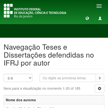
Toggl
navig
Navegação Teses e Dissertações defendidas no IFRJ por
autor
Navegação Teses e
Dissertações defendidas no
IFRJ por autor
Ir
Itens para a visualização no momento 1-20 of 185
Nome dos autores