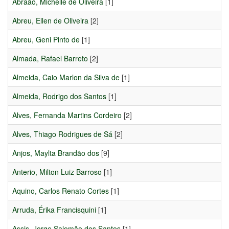
Abraão, Michelle de Oliveira
[1]
Abreu, Ellen de Oliveira
[2]
Abreu, Geni Pinto de
[1]
Almada, Rafael Barreto
[2]
Almeida, Caio Marlon da Silva de
[1]
Almeida, Rodrigo dos Santos
[1]
Alves, Fernanda Martins Cordeiro
[2]
Alves, Thiago Rodrigues de Sá
[2]
Anjos, Maylta Brandão dos
[9]
Anterio, Milton Luiz Barroso
[1]
Aquino, Carlos Renato Cortes
[1]
Arruda, Érika Francisquini
[1]
Assis, Jorge Salomão dos Santos
[1]