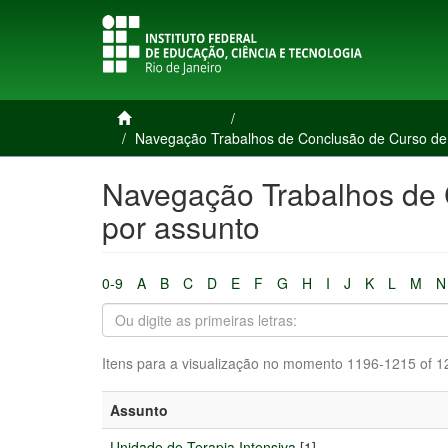
Página inicial
Trabalhos de Conclusão de Cu
Navegação Trabalhos de Conclusão de Curso de
Navegação Trabalhos de
por assunto
0-9
A
B
C
D
E
F
G
H
I
J
K
L
M
N
Itens para a visualização no momento 1196-1215 of 1
Assunto
Unidade de Terapia Intensiva
[1]