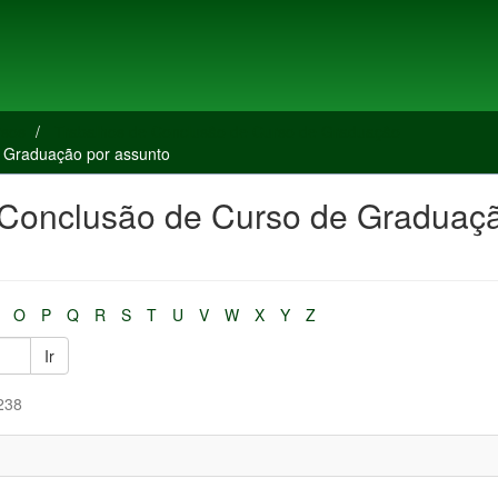
rsos
Trabalhos de Conclusão de Curso de Graduação
 Graduação por assunto
 Conclusão de Curso de Graduaç
O
P
Q
R
S
T
U
V
W
X
Y
Z
Ir
238