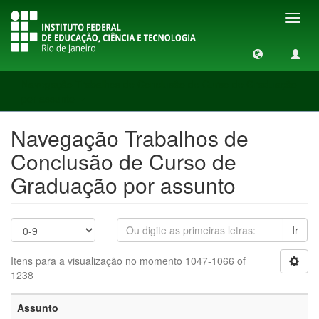
Toggl
navig
Navegação Trabalhos de Conclusão de Curso de Graduação
por assunto
Navegação Trabalhos de
Conclusão de Curso de
Graduação por assunto
Ir
Itens para a visualização no momento 1047-1066 of
1238
Assunto