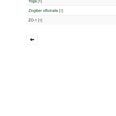
Yoga
[1]
Zingiber officinalis
[1]
ZO-1
[1]