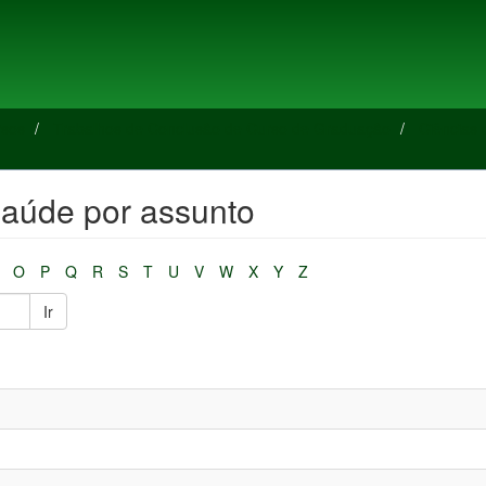
rsos
Trabalhos de Conclusão de Curso de Graduação
Ciências
aúde por assunto
O
P
Q
R
S
T
U
V
W
X
Y
Z
Ir