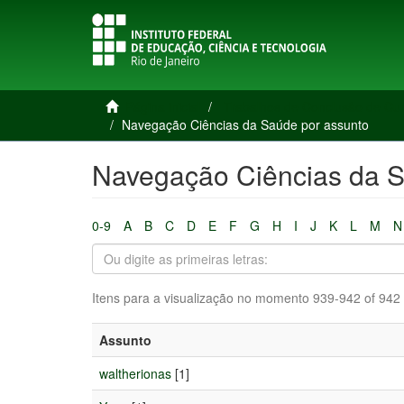
Página inicial
Trabalhos de Conclusão de Cu
Navegação Ciências da Saúde por assunto
Navegação Ciências da S
0-9
A
B
C
D
E
F
G
H
I
J
K
L
M
N
Itens para a visualização no momento 939-942 of 942
Assunto
waltherionas
[1]