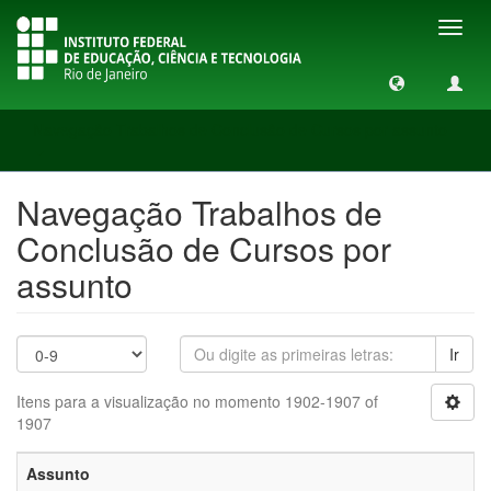
Toggl
navig
Navegação Trabalhos de Conclusão de Cursos por assunto
Navegação Trabalhos de
Conclusão de Cursos por
assunto
Ir
Itens para a visualização no momento 1902-1907 of
1907
Assunto