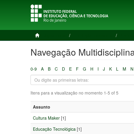
Página inicial
Produção Intelectual
Livros 
Navegação Multidisciplin
0-9
A
B
C
D
E
F
G
H
I
J
K
L
M
N
Itens para a visualização no momento 1-5 of 5
Assunto
Cultura Maker
[1]
Educação Tecnológica
[1]