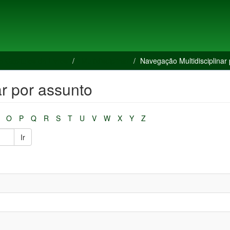
e Capítulos de Livros
Multidisciplinar
Navegação Multidisciplinar
ar por assunto
O
P
Q
R
S
T
U
V
W
X
Y
Z
Ir