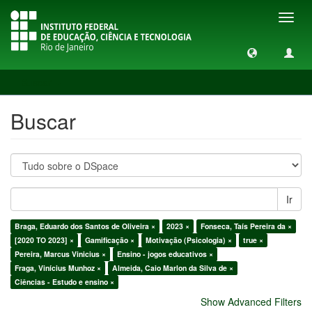
Toggl
navig
Buscar
Buscar
Ir
Braga, Eduardo dos Santos de Oliveira ×
2023 ×
Fonseca, Taís Pereira da ×
[2020 TO 2023] ×
Gamificação ×
Motivação (Psicologia) ×
true ×
Pereira, Marcus Vinicius ×
Ensino - jogos educativos ×
Fraga, Vinícius Munhoz ×
Almeida, Caio Marlon da Silva de ×
Ciências - Estudo e ensino ×
Show Advanced Filters