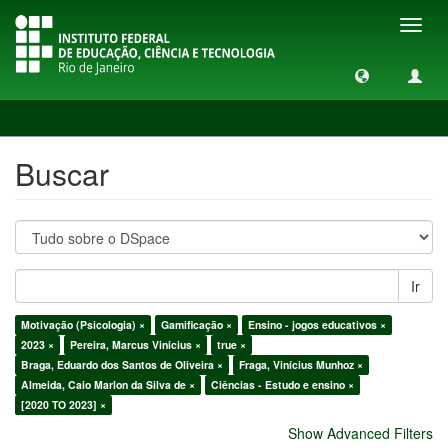
Toggl
navig
Buscar
Buscar
Ir
Motivação (Psicologia) ×
Gamificação ×
Ensino - jogos educativos ×
2023 ×
Pereira, Marcus Vinicius ×
true ×
Braga, Eduardo dos Santos de Oliveira ×
Fraga, Vinícius Munhoz ×
Almeida, Caio Marlon da Silva de ×
Ciências - Estudo e ensino ×
[2020 TO 2023] ×
Show Advanced Filters