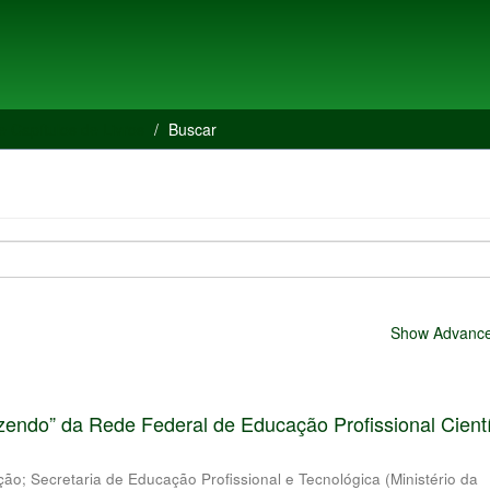
e Capítulos de Livros
Buscar
Show Advanced
endo” da Rede Federal de Educação Profissional Cientí
ação
;
Secretaria de Educação Profissional e Tecnológica
(
Ministério da