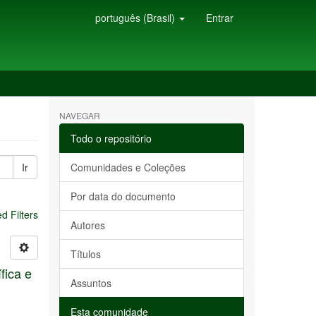
português (Brasil)
Entrar
NAVEGAR
Todo o repositório
Ir
Comunidades e Coleções
Por data do documento
 Filters
Autores
Títulos
fica e
Assuntos
Esta comunidade