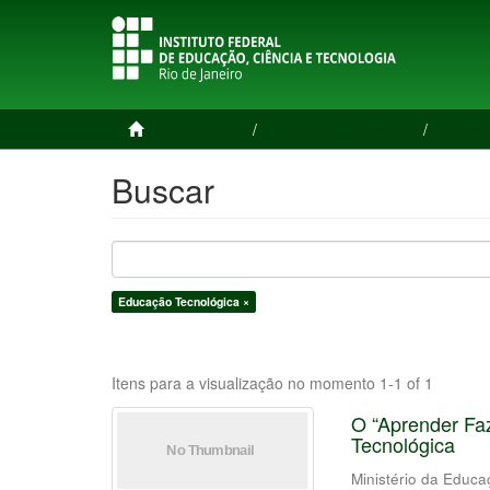
Página inicial
Produção Intelectual
Livros 
Buscar
Educação Tecnológica ×
Itens para a visualização no momento 1-1 of 1
O “Aprender Faz
Tecnológica
Ministério da Educ