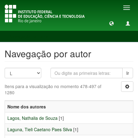
Toggl
navig
Navegação por autor
Navegação por autor
Ir
Itens para a visualização no momento 478-497 of
1280
Nome dos autores
Lagos, Nathalia de Souza
[1]
Laguna, Tieli Caetano Paes Silva
[1]