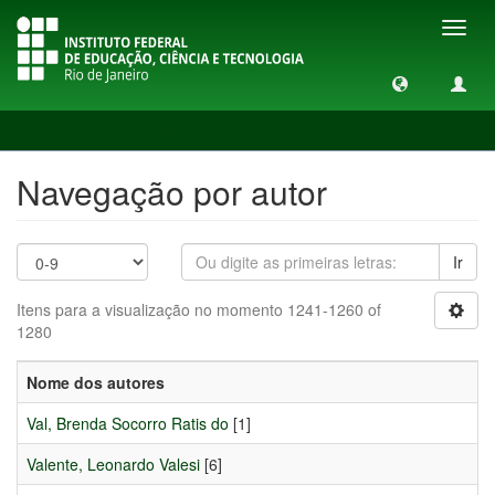
Toggl
navig
Navegação por autor
Navegação por autor
Ir
Itens para a visualização no momento 1241-1260 of
1280
Nome dos autores
Val, Brenda Socorro Ratis do
[1]
Valente, Leonardo Valesi
[6]