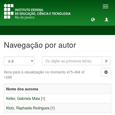
Toggl
navig
Navegação por autor
Navegação por autor
Ir
Itens para a visualização no momento 475-494 of
1280
Nome dos autores
Keller, Gabriela Maia
[1]
Klotz, Raphaela Rodrigues
[1]