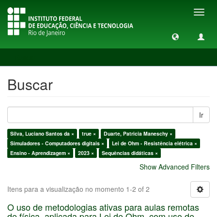
Toggl
navig
Buscar
Buscar
Ir
Silva, Luciano Santos da ×
true ×
Duarte, Patricia Maneschy ×
Simuladores - Computadores digitais ×
Lei de Ohm - Resistência elétrica ×
Ensino - Aprendizagem ×
2023 ×
Sequências didáticas ×
Show Advanced Filters
Itens para a visualização no momento 1-2 of 2
O uso de metodologias ativas para aulas remotas
de física, aplicada para Lei de Ohm, com uso de