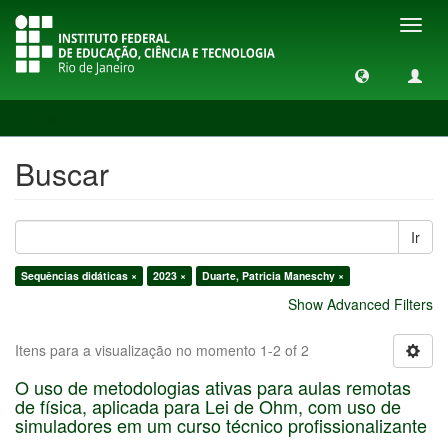
Toggl
navig
Buscar
Buscar
Ir
Sequências didáticas ×
2023 ×
Duarte, Patricia Maneschy ×
Show Advanced Filters
Itens para a visualização no momento 1-2 of 2
O uso de metodologias ativas para aulas remotas
de física, aplicada para Lei de Ohm, com uso de
simuladores em um curso técnico profissionalizante