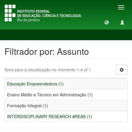
Toggl
navig
Filtrador por: Assunto
Filtrador por: Assunto
Itens para a visualização no momento 1-4 of 1
Educação Empreendedora (1)
Ensino Médio e Técnico em Administração (1)
Formação Integral (1)
INTERDISCIPLINARY RESEARCH AREAS (1)