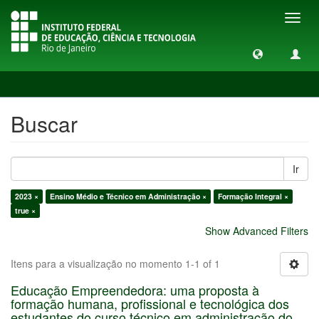
Toggl
navig
Buscar
Buscar
Ir
2023 ×
Ensino Médio e Técnico em Administração ×
Formação Integral ×
true ×
Show Advanced Filters
Itens para a visualização no momento 1-1 of 1
Educação Empreendedora: uma proposta à
formação humana, profissional e tecnológica dos
estudantes do curso técnico em administração do