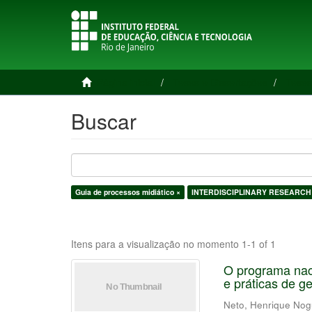
Página inicial
Teses e Dissertações
Teses
Buscar
Guia de processos midiático ×
INTERDISCIPLINARY RESEARCH
Itens para a visualização no momento 1-1 of 1
O programa naci
e práticas de ge
Neto, Henrique No