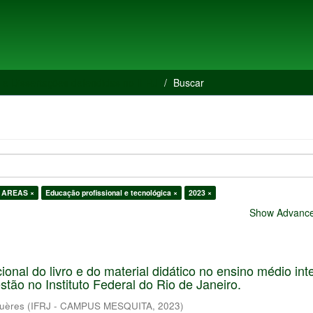
 e Dissertações defendidas no IFRJ
Buscar
 AREAS ×
Educação profissional e tecnológica ×
2023 ×
Show Advanced
onal do livro e do material didático no ensino médio in
stão no Instituto Federal do Rio de Janeiro.
guères
(
IFRJ - CAMPUS MESQUITA
,
2023
)