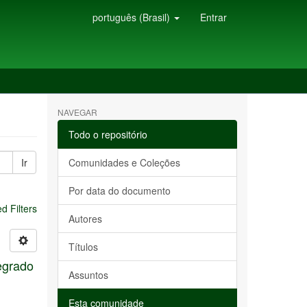
português (Brasil)
Entrar
NAVEGAR
Todo o repositório
Ir
Comunidades e Coleções
Por data do documento
 Filters
Autores
Títulos
tegrado
Assuntos
Esta comunidade