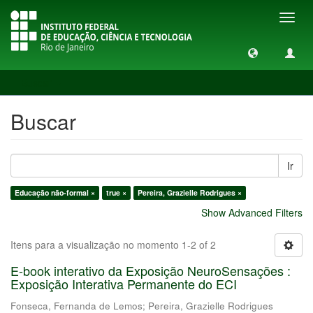
Toggl
navig
Buscar
Buscar
Ir
Educação não-formal ×
true ×
Pereira, Grazielle Rodrigues ×
Show Advanced Filters
Itens para a visualização no momento 1-2 of 2
E-book interativo da Exposição NeuroSensações :
Exposição Interativa Permanente do ECI
Fonseca, Fernanda de Lemos
;
Pereira, Grazielle Rodrigues