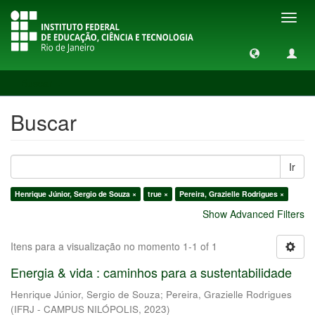
Toggl
navig
Buscar
Buscar
Ir
Henrique Júnior, Sergio de Souza ×
true ×
Pereira, Grazielle Rodrigues ×
Show Advanced Filters
Itens para a visualização no momento 1-1 of 1
Energia & vida : caminhos para a sustentabilidade
Henrique Júnior, Sergio de Souza
;
Pereira, Grazielle Rodrigues
(
IFRJ - CAMPUS NILÓPOLIS
,
2023
)