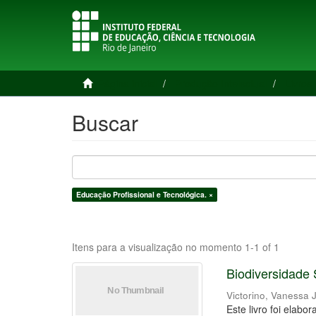
Página inicial
Produção Intelectual
Livros 
Buscar
Educação Profissional e Tecnológica. ×
Itens para a visualização no momento 1-1 of 1
Biodiversidade 
Victorino, Vanessa 
Este livro foi elab