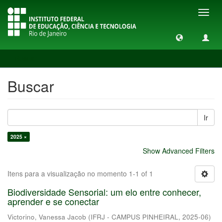
Toggl
navig
Buscar
Buscar
Ir
2025 ×
Show Advanced Filters
Itens para a visualização no momento 1-1 of 1
Biodiversidade Sensorial: um elo entre conhecer,
aprender e se conectar
Victorino, Vanessa Jacob
(
IFRJ - CAMPUS PINHEIRAL
,
2025-06
)