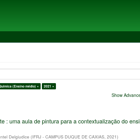
 Química (Ensino médio) ×
2021 ×
Show Advanced
te : uma aula de pintura para a contextualização do ens
tel Delgiudice
(
IFRJ - CAMPUS DUQUE DE CAXIAS
,
2021
)