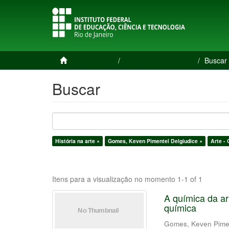
Página inicial
Produção Intelectual
Buscar
Buscar
História na arte ×
Gomes, Keven Pimentel Delgiudice ×
Arte -
Itens para a visualização no momento 1-1 of 1
A química da ar
química
Gomes, Keven Pimen