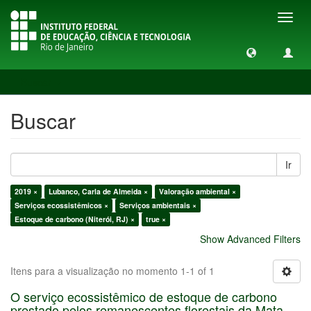
Toggl
navig
Buscar
Buscar
Ir
2019 ×
Lubanco, Carla de Almeida ×
Valoração ambiental ×
Serviços ecossistêmicos ×
Serviços ambientais ×
Estoque de carbono (Niterói, RJ) ×
true ×
Show Advanced Filters
Itens para a visualização no momento 1-1 of 1
O serviço ecossistêmico de estoque de carbono
prestado pelos remanescentes florestais da Mata