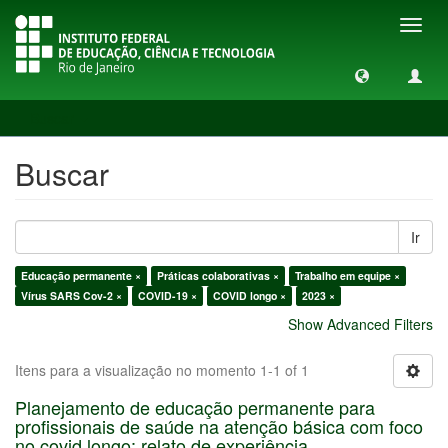
Toggl
navig
Buscar
Buscar
Ir
Educação permanente ×
Práticas colaborativas ×
Trabalho em equipe ×
Vírus SARS Cov-2 ×
COVID-19 ×
COVID longo ×
2023 ×
Show Advanced Filters
Itens para a visualização no momento 1-1 of 1
Planejamento de educação permanente para
profissionais de saúde na atenção básica com foco
no covid longo: relato de experiência.