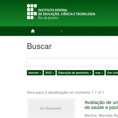
Página inicial
Trabalhos de Conclusão de Cu
Buscar
Internet ×
2022 ×
Educação de pacientes ×
true ×
Dor crô
Itens para a visualização no momento 1-1 of 1
Avaliação de um
de saúde e pac
Martins, Marcella N