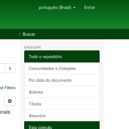
português (Brasil)
Entrar
 da Saúde
Buscar
NAVEGAR
Todo o repositório
Ir
Comunidades e Coleções
Por data do documento
 Filters
Autores
Títulos
onais
Assuntos
Esta coleção