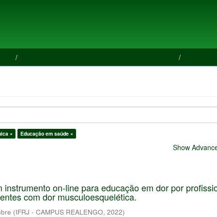
rsos
Trabalhos de Conclusão de Curso de Graduação
Ciências
nica ×
Educação em saúde ×
Show Advanced
 instrumento on-line para educação em dor por profissi
ientes com dor musculoesquelética.
obre
(
IFRJ - CAMPUS REALENGO
,
2022
)