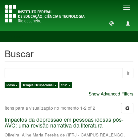
Toggl
navig
Buscar
Buscar
Ir
Idoso ×
Terapia Ocupacional ×
true ×
Show Advanced Filters
Itens para a visualização no momento 1-2 of 2
Impactos da depressão em pessoas idosas pós-
AVC: uma revisão narrativa da literatura
Oliveira, Aline Maria Pereira de
(
IFRJ - CAMPUS REALENGO
,