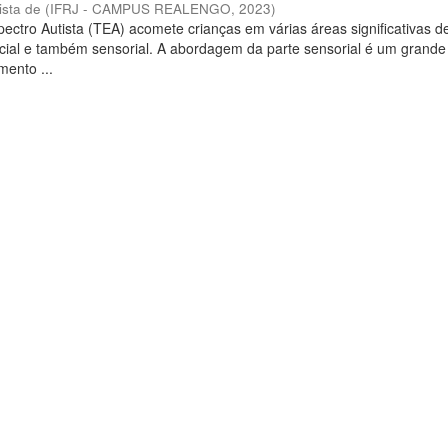
ista de
(
IFRJ - CAMPUS REALENGO
,
2023
)
ectro Autista (TEA) acomete crianças em várias áreas significativas d
cial e também sensorial. A abordagem da parte sensorial é um grand
mento ...