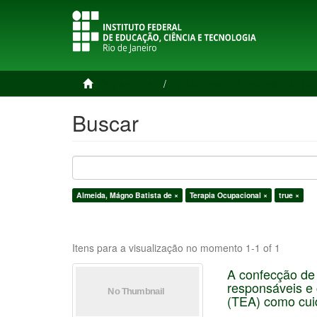
Página inicial
Trabalhos de Conclusão de Cu
Buscar
Almeida, Mágno Batista de ×
Terapia Ocupacional ×
true ×
Itens para a visualização no momento 1-1 of 1
A confecção de 
responsáveis e 
(TEA) como cui