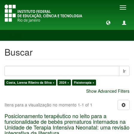
Toggl
navig
Buscar
Buscar
Ir
Costa, Lorena Ribeiro da Silva ×
2024 ×
Fisioterapia ×
Show Advanced Filters
Itens para a visualização no momento 1-1 of 1
Posicionamento terapêutico no leito para a
funcionalidade de bebês prematuros internados na
Unidade de Terapia Intensiva Neonatal: uma revisão
integrativa da literatura.