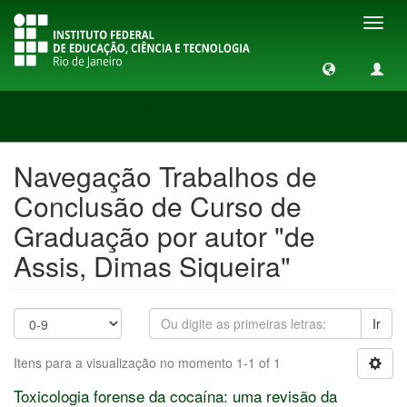
Toggl
navig
Navegação Trabalhos de Conclusão de Curso de Graduação
por autor
Navegação Trabalhos de
Conclusão de Curso de
Graduação por autor "de
Assis, Dimas Siqueira"
Ir
Itens para a visualização no momento 1-1 of 1
Toxicologia forense da cocaína: uma revisão da