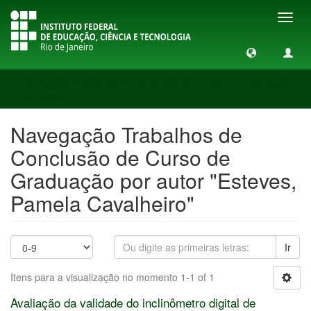
Toggl
navig
Navegação Trabalhos de Conclusão de Curso de Graduação
por autor
Navegação Trabalhos de
Conclusão de Curso de
Graduação por autor "Esteves,
Pamela Cavalheiro"
Ir
Itens para a visualização no momento 1-1 of 1
Avaliação da validade do inclinômetro digital de