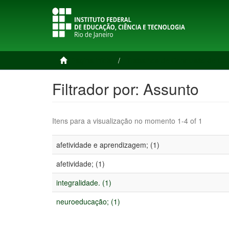
Página inicial
Trabalhos de Conclusão de Cu
Filtrador por: Assunto
Itens para a visualização no momento 1-4 of 1
afetividade e aprendizagem; (1)
afetividade; (1)
integralidade. (1)
neuroeducação; (1)