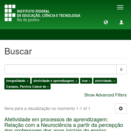
Toggl
navig
Buscar
Buscar
Ir
integralidade. ×
afetividade e aprendizagem; ×
true ×
afetividade; ×
Campos, Patrícia Cabral de ×
Show Advanced Filters
Itens para a visualização no momento 1-1 of 1
Afetividade em processos de aprendizagem:
Relação com a Neurociência a partir da percepção
dos professores dos anos iniciais do ensino