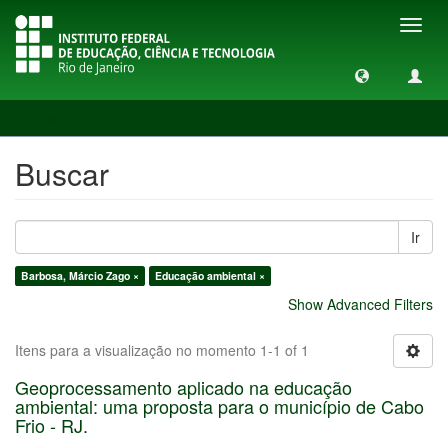
Toggl
navig
Buscar
Buscar
Ir
Barbosa, Márcio Zago ×
Educação ambiental ×
Show Advanced Filters
Itens para a visualização no momento 1-1 of 1
Geoprocessamento aplicado na educação
ambiental: uma proposta para o município de Cabo
Frio - RJ.