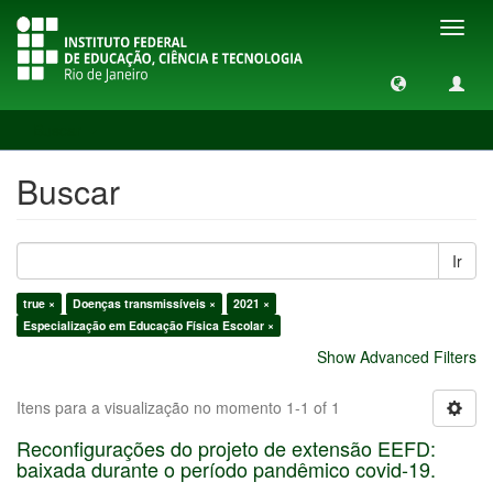
Toggl
navig
Buscar
Buscar
Ir
true ×
Doenças transmissíveis ×
2021 ×
Especialização em Educação Física Escolar ×
Show Advanced Filters
Itens para a visualização no momento 1-1 of 1
Reconfigurações do projeto de extensão EEFD:
baixada durante o período pandêmico covid-19.