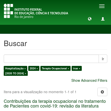
Toggl
navig
Buscar
Buscar
Ir
Hospitalização ×
2024 ×
Terapia Ocupacional ×
true ×
[2020 TO 2024] ×
Show Advanced Filters
Itens para a visualização no momento 1-1 of 1
Contribuições da terapia ocupacional no tratamento
de Pacientes com covid-19: revisão da literatura