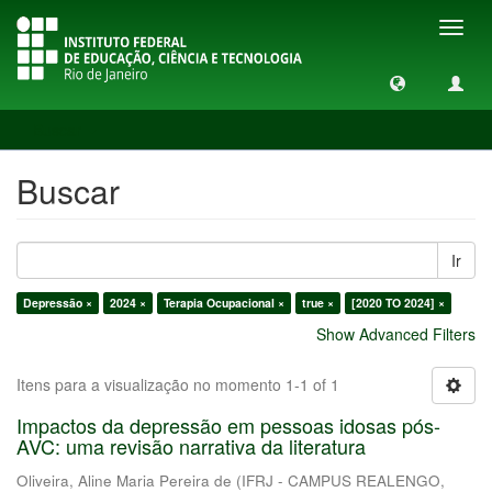
Toggl
navig
Buscar
Buscar
Ir
Depressão ×
2024 ×
Terapia Ocupacional ×
true ×
[2020 TO 2024] ×
Show Advanced Filters
Itens para a visualização no momento 1-1 of 1
Impactos da depressão em pessoas idosas pós-
AVC: uma revisão narrativa da literatura
Oliveira, Aline Maria Pereira de
(
IFRJ - CAMPUS REALENGO
,