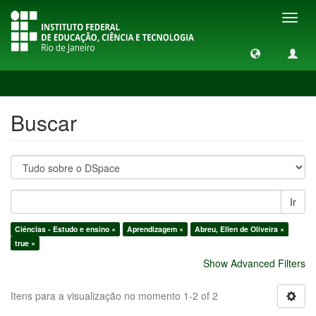
Toggl
navig
Buscar
Buscar
Ir
Ciências - Estudo e ensino ×
Aprendizagem ×
Abreu, Ellen de Oliveira ×
true ×
Show Advanced Filters
Itens para a visualização no momento 1-2 of 2