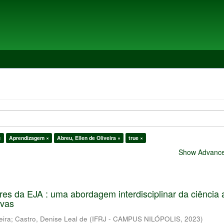
×
Aprendizagem ×
Abreu, Ellen de Oliveira ×
true ×
Show Advanced
es da EJA : uma abordagem interdisciplinar da ciência a
ivas
eira
;
Castro, Denise Leal de
(
IFRJ - CAMPUS NILÓPOLIS
,
2023
)