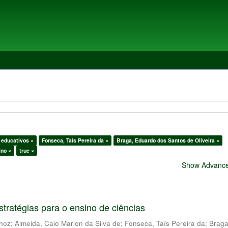
 educativos ×
Fonseca, Taís Pereira da ×
Braga, Eduardo dos Santos de Oliveira ×
ino ×
true ×
Show Advanced
stratégias para o ensino de ciências
nhoz
;
Almeida, Caio Marlon da Silva de
;
Fonseca, Taís Pereira da
;
Braga