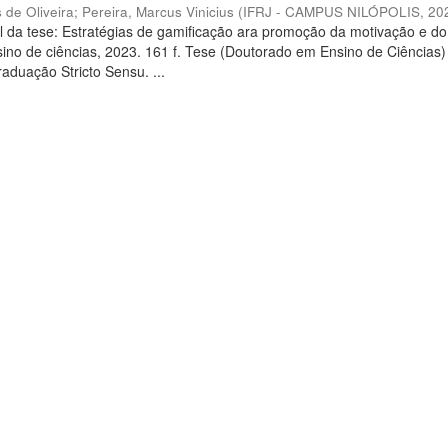
 de Oliveira
;
Pereira, Marcus Vinicius
(
IFRJ - CAMPUS NILÓPOLIS
,
20
l da tese: Estratégias de gamificação ara promoção da motivação e do
no de ciências, 2023. 161 f. Tese (Doutorado em Ensino de Ciências)
duação Stricto Sensu. ...