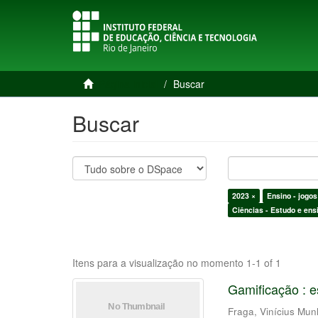
Página inicial
Buscar
Buscar
2023 ×
Ensino - jogos
Ciências - Estudo e ens
Itens para a visualização no momento 1-1 of 1
Gamificação : e
Fraga, Vinícius Mu