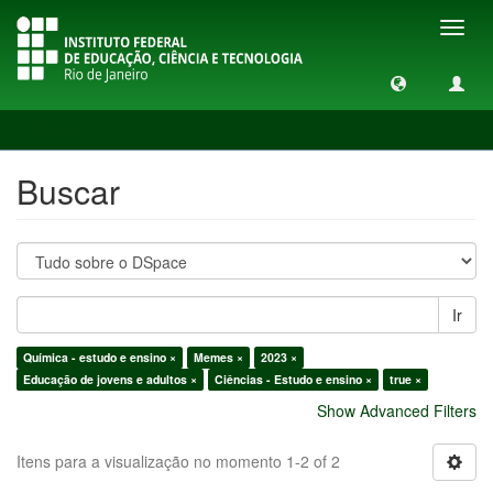
Toggl
navig
Buscar
Buscar
Ir
Química - estudo e ensino ×
Memes ×
2023 ×
Educação de jovens e adultos ×
Ciências - Estudo e ensino ×
true ×
Show Advanced Filters
Itens para a visualização no momento 1-2 of 2