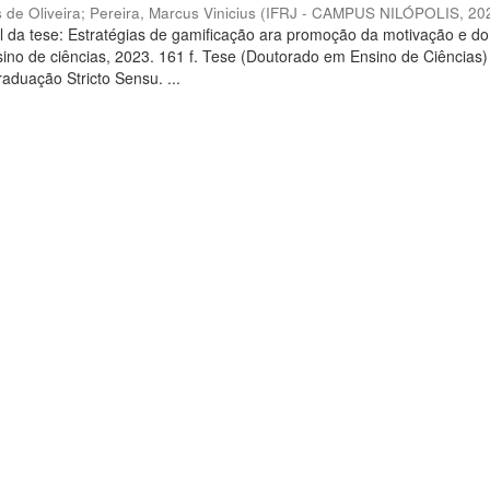
 de Oliveira
;
Pereira, Marcus Vinicius
(
IFRJ - CAMPUS NILÓPOLIS
,
20
l da tese: Estratégias de gamificação ara promoção da motivação e do
no de ciências, 2023. 161 f. Tese (Doutorado em Ensino de Ciências)
duação Stricto Sensu. ...