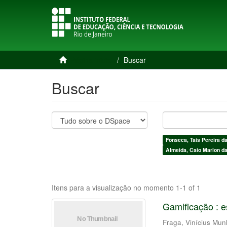
Página inicial
Buscar
Buscar
Fonseca, Taís Pereira d
Almeida, Caio Marlon da
Itens para a visualização no momento 1-1 of 1
Gamificação : e
Fraga, Vinícius Mu