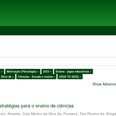
a ×
Motivação (Psicologia) ×
2023 ×
Ensino - jogos educativos ×
 Silva de ×
Ciências - Estudo e ensino ×
[2020 TO 2023] ×
Show Advanced
stratégias para o ensino de ciências
nhoz
;
Almeida, Caio Marlon da Silva de
;
Fonseca, Taís Pereira da
;
Braga