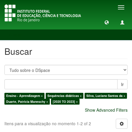
Toggl
navig
Buscar
Buscar
Ir
Ensino - Aprendizagem ×
Sequências didáticas ×
Silva, Luciano Santos da ×
Duarte, Patricia Maneschy ×
[2020 TO 2023] ×
Show Advanced Filters
Itens para a visualização no momento 1-2 of 2