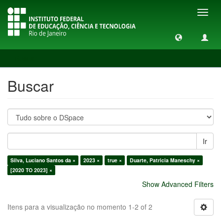
Toggl
navig
Buscar
Buscar
Ir
Silva, Luciano Santos da ×
2023 ×
true ×
Duarte, Patricia Maneschy ×
[2020 TO 2023] ×
Show Advanced Filters
Itens para a visualização no momento 1-2 of 2