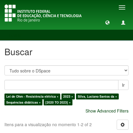
Toggl
navig
Buscar
Buscar
Ir
Lei de Ohm - Resistência elétrica ×
2023 ×
Silva, Luciano Santos da ×
Sequências didáticas ×
[2020 TO 2023] ×
Show Advanced Filters
Itens para a visualização no momento 1-2 of 2